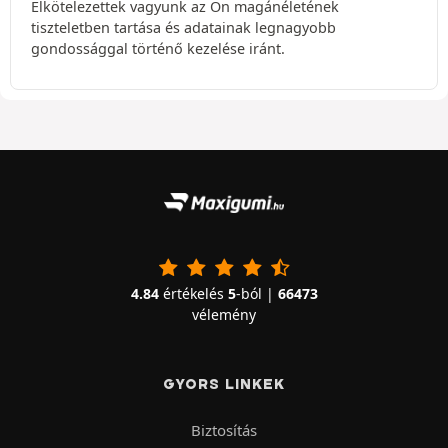
Elkötelezettek vagyunk az Ön magánéletének
tiszteletben tartása és adatainak legnagyobb
gondossággal történő kezelése iránt.
4.84
értékelés
5
-ból |
66473
vélemény
GYORS LINKEK
Biztosítás