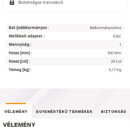
Biztonságos tranzakció
Bal-/jobbkormányos :
Balkormányoshoz
Mellékelt adapter :
A,B,C
Mennyiség :
1
Hossz [mm] :
500 Mm
Hossz [col] :
20 Col
Tömeg [kg] :
0,17 Kg
VÉLEMÉNY
EGYENÉRTÉKŰ TERMÉKEK
BIZTONSÁG
VÉLEMÉNY