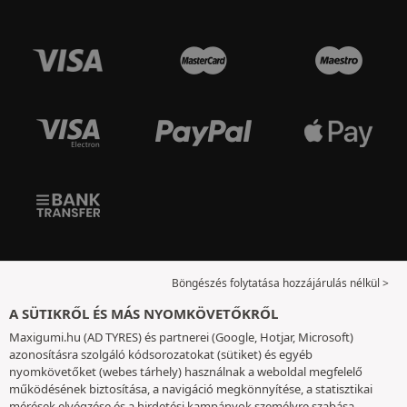
Böngészés folytatása hozzájárulás nélkül >
A SÜTIKRŐL ÉS MÁS NYOMKÖVETŐKRŐL
Maxigumi.hu (AD TYRES) és partnerei (Google, Hotjar, Microsoft)
azonosításra szolgáló kódsorozatokat (sütiket) és egyéb
nyomkövetőket (webes tárhely) használnak a weboldal megfelelő
működésének biztosítása, a navigáció megkönnyítése, a statisztikai
mérések elvégzése és a hirdetési kampányok személyre szabása