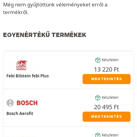
Még nem gyűjtöttünk véleményeket erről a
termékről.
EGYENÉRTÉKŰ TERMÉKEK
Készleten
13 220
Ft
Febi Bilstein febi Plus
MEGTEKINTÉS
Készleten
20 495
Ft
Bosch Aerofit
MEGTEKINTÉS
Készleten