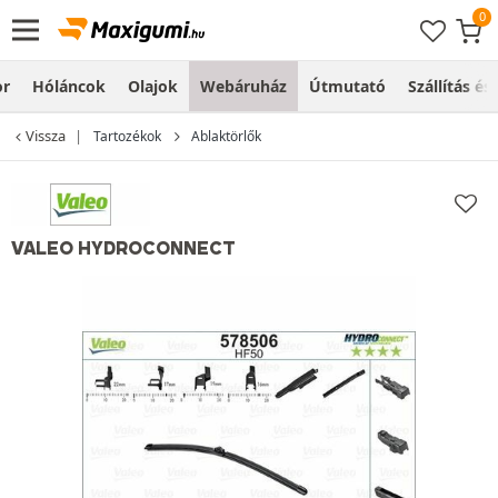
or
Hóláncok
Olajok
Webáruház
Útmutató
Szállítás és
Vissza
Tartozékok
Ablaktörlők
VALEO HYDROCONNECT