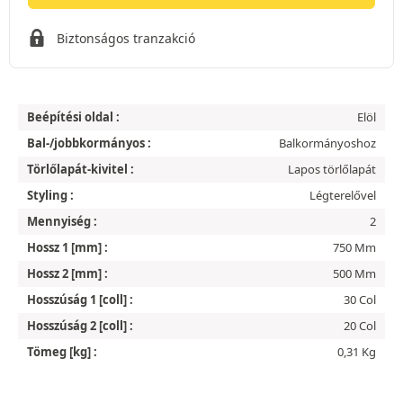
Biztonságos tranzakció
Beépítési oldal :
Elöl
Bal-/jobbkormányos :
Balkormányoshoz
Törlőlapát-kivitel :
Lapos törlőlapát
Styling :
Légterelővel
Mennyiség :
2
Hossz 1 [mm] :
750 Mm
Hossz 2 [mm] :
500 Mm
Hosszúság 1 [coll] :
30 Col
Hosszúság 2 [coll] :
20 Col
Tömeg [kg] :
0,31 Kg