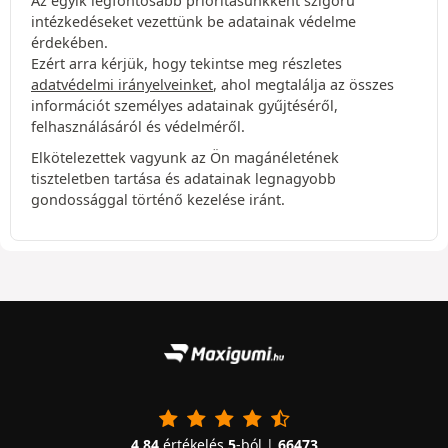
Az egyik legfontosabb prioritásunkként szigorú
intézkedéseket vezettünk be adatainak védelme
érdekében.
Ezért arra kérjük, hogy tekintse meg részletes
adatvédelmi irányelveinket
, ahol megtalálja az összes
információt személyes adatainak gyűjtéséről,
felhasználásáról és védelméről.
Elkötelezettek vagyunk az Ön magánéletének
tiszteletben tartása és adatainak legnagyobb
gondossággal történő kezelése iránt.
4.84
értékelés
5
-ból |
66473