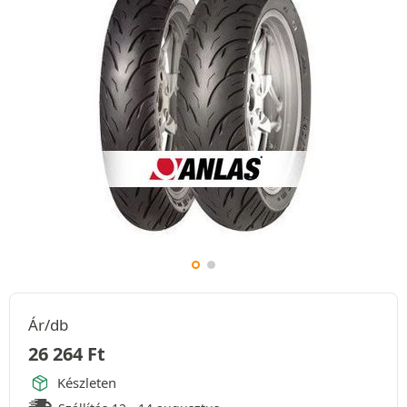
Ár/db
26 264
Ft
Készleten