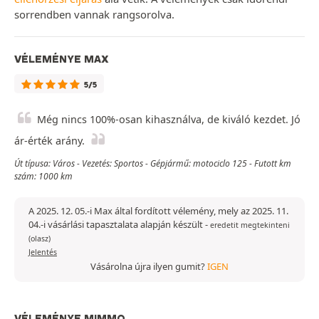
sorrendben vannak rangsorolva.
VÉLEMÉNYE MAX
5/5
Még nincs 100%-osan kihasználva, de kiváló kezdet. Jó
ár-érték arány.
Út típusa: Város - Vezetés: Sportos - Gépjármű: motociclo 125 - Futott km
szám: 1000 km
A 2025. 12. 05.-i Max által fordított vélemény, mely az 2025. 11.
04.-i vásárlási tapasztalata alapján készült
-
eredetit megtekinteni
(olasz)
Jelentés
Vásárolna újra ilyen gumit?
IGEN
VÉLEMÉNYE MIMMO