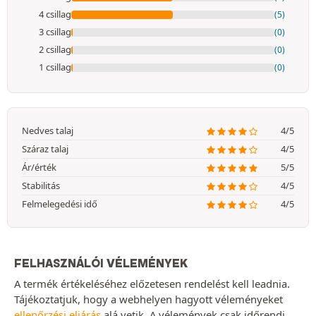
4 csillag
(5)
3 csillag
(0)
2 csillag
(0)
1 csillag
(0)
Nedves talaj
4/5
Száraz talaj
4/5
Ár/érték
5/5
Stabilitás
4/5
Felmelegedési idő
4/5
FELHASZNÁLÓI VÉLEMÉNYEK
A termék értékeléséhez előzetesen rendelést kell leadnia.
Tájékoztatjuk, hogy a webhelyen hagyott véleményeket
ellenőrzési eljárás
alá vetik. A vélemények csak időrendi