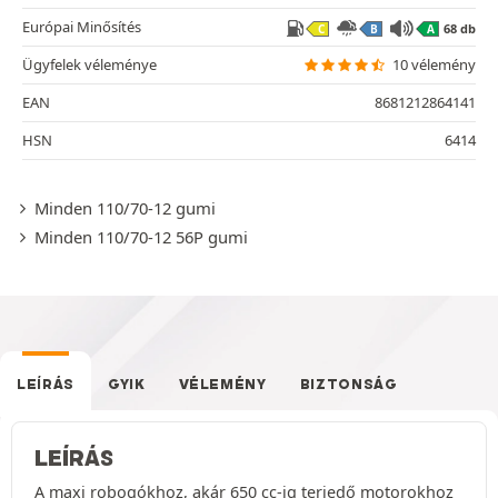
Európai Minősítés
68 db
C
B
A
Ügyfelek véleménye
10 vélemény
EAN
8681212864141
HSN
6414
Minden 110/70-12 gumi
Minden 110/70-12 56P gumi
LEÍRÁS
GYIK
VÉLEMÉNY
BIZTONSÁG
LEÍRÁS
A maxi robogókhoz, akár 650 cc-ig terjedő motorokhoz