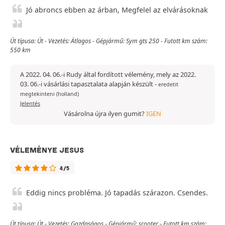
Jó abroncs ebben az árban, Megfelel az elvárásoknak
Út típusa: Út - Vezetés: Átlagos - Gépjármű: Sym gts 250 - Futott km szám:
550 km
A 2022. 04. 06.-i Rudy által fordított vélemény, mely az 2022.
03. 06.-i vásárlási tapasztalata alapján készült
-
eredetit
megtekinteni (holland)
Jelentés
Vásárolna újra ilyen gumit?
IGEN
VÉLEMÉNYE JESUS
4/5
Eddig nincs probléma. Jó tapadás szárazon. Csendes.
Út típusa: Út - Vezetés: Gazdaságos - Gépjármű: scooter - Futott km szám: