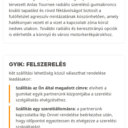
tervezett Anlas Tournee radiális szerelésű gumiabroncs
kiváló tapadást és rövid féktávolságot biztosít a
futófelület agresszív mintázatának köszönhetően, amely
hatékonyan vezeti el a vizet a kapcsolati zóna körül
nedves utakon. További radiális és keresztirányú opciók
is elérhetők a könnyű és városi motorkerékpárokhoz.
GYIK: FELSZERELÉS
Két szállítási lehetőség közül választhat rendelése
leadásakor:
Szállítás az Ön által megadott címre:
elviheti a
gumikat egyik partnerünk központjába a szerelési
szolgáltatás elvégzéséhez.
Szállítás egy szerelőállomásra:
a partnerünk
kapcsolatba lép Önnel rendelése beérkezése után,
hogy időpontot egyeztessen és elvégezze a szerelési
szolgáltatást.