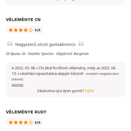
VÉLEMÉNYE CN
4/5
Nagyszerű olcsó gumiabroncs
Út típusa: Út - Vezetés: Sportos - Gépjármű: Burgman
A 2022. 05. 08.-i CN által fordított vélemény, mely az 2022. 04.
13.-i vásárlási tapasztalata alapján készült
-
eredetit megtekinteni
(német)
Jelentés
Vásárolna újra ilyen gumit?
IGEN
VÉLEMÉNYE RUDY
4/5