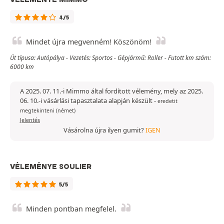
4/5
Mindet újra megvenném! Köszönöm!
Út típusa: Autópálya - Vezetés: Sportos - Gépjármű: Roller - Futott km szám:
6000 km
A 2025. 07. 11.-i Mimmo által fordított vélemény, mely az 2025.
06. 10.-i vásárlási tapasztalata alapján készült
-
eredetit
megtekinteni (német)
Jelentés
Vásárolna újra ilyen gumit?
IGEN
VÉLEMÉNYE SOULIER
5/5
Minden pontban megfelel.