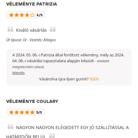
VÉLEMÉNYE PATRIZIA
4/5
Kiváló vásárlás
Út típusa: Út - Vezetés: Átlagos
A 2024. 05. 06.-i Patrizia által fordított vélemény, mely az 2024.
04. 06.-i vásárlási tapasztalata alapján készült
-
eredetit
megtekinteni (olasz)
Jelentés
Vásárolna újra ilyen gumit?
IGEN
VÉLEMÉNYE COULARY
5/5
NAGYON NAGYON ELÉGEDETT EGY JÓ SZÁLLÍTÁSSAL A
HATÁRIDŐN BELÜL