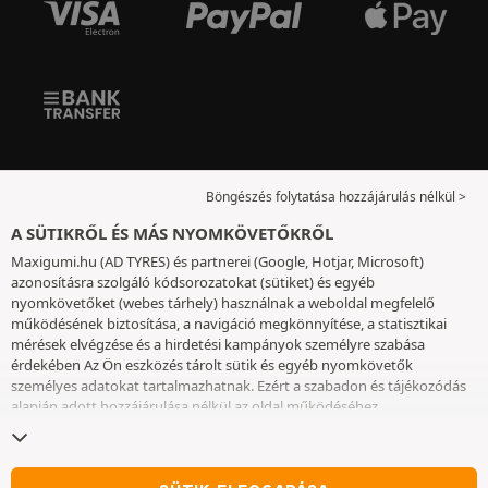
Böngészés folytatása hozzájárulás nélkül >
A SÜTIKRŐL ÉS MÁS NYOMKÖVETŐKRŐL
Maxigumi.hu (AD TYRES) és partnerei (Google, Hotjar, Microsoft)
azonosításra szolgáló kódsorozatokat (sütiket) és egyéb
nyomkövetőket (webes tárhely) használnak a weboldal megfelelő
működésének biztosítása, a navigáció megkönnyítése, a statisztikai
mérések elvégzése és a hirdetési kampányok személyre szabása
érdekében Az Ön eszközés tárolt sütik és egyéb nyomkövetők
személyes adatokat tartalmazhatnak. Ezért a szabadon és tájékozódás
alapján adott hozzájárulása nélkül az oldal működéséhez
elengedhetetlenek kivételével nem helyezünk el sütiket vagy más
nyomkövetőket az eszközén. Az Ön által választott beállításokat 6
hónapig őrizzük meg. A hozzájárulását bármikor visszavonhatja a
Sütik