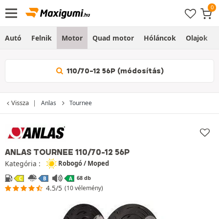
Autó
Felnik
Motor
Quad motor
Hóláncok
Olajok
110/70-12 56P (módosítás)
Vissza
Anlas
Tournee
ANLAS TOURNEE
110/70-12 56P
Kategória :
Robogó / Moped
68 db
C
B
A
4.5/5
(10 vélemény)